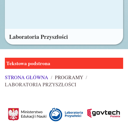
Laboratoria Przyszłości
Laboratoria
Tekstowa podstrona
Przyszłości
STRONA GŁÓWNA
/
PROGRAMY
/
LABORATORIA PRZYSZŁOŚCI