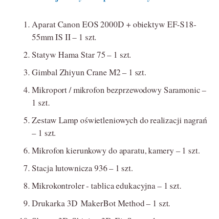
Aparat
Canon
EOS
2000D
+
obiektyw
EF-
S
18-
55mm IS
II
– 1 szt.
Statyw Hama Star
75
– 1 szt.
Gimbal
Zhiyun
Crane
M2
– 1 szt.
Mikroport / mikrofon
bezprzewodowy Saramonic –
1 szt.
Zestaw
Lamp
oświetleniowych
do
realizacji
nagrań
– 1 szt.
Mikrofon
kierunkowy do
aparatu,
kamery – 1 szt.
Stacja
lutownicza
936
– 1 szt.
Mikrokontroler
-
tablica
edukacyjna
– 1 szt.
Drukarka 3D MakerBot
Method
– 1 szt.